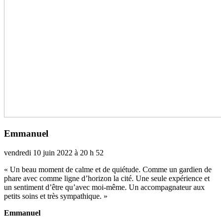
Emmanuel
vendredi 10 juin 2022 à 20 h 52
« Un beau moment de calme et de quié­tude. Comme un gar­dien de
phare avec comme ligne d’hori­zon la cité. Une seule expé­rience et
un sen­ti­ment d’être qu’avec moi-même. Un accom­pa­gna­teur aux
petits soins et très sym­pa­thi­que. »
Emmanuel