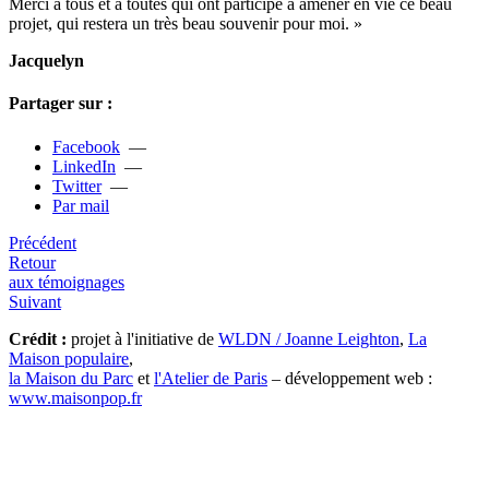
Merci à tous et à toutes qui ont par­ti­cipé à amener en vie ce beau
projet, qui res­tera un très beau sou­ve­nir pour moi. »
Jacquelyn
Partager sur :
Facebook
—
LinkedIn
—
Twitter
—
Par mail
Précédent
Retour
aux témoignages
Suivant
Crédit :
projet à l'initiative de
WLDN / Joanne Leighton
,
La
Maison populaire
,
la Maison du Parc
et
l'Atelier de Paris
– développement web :
www.maisonpop.fr