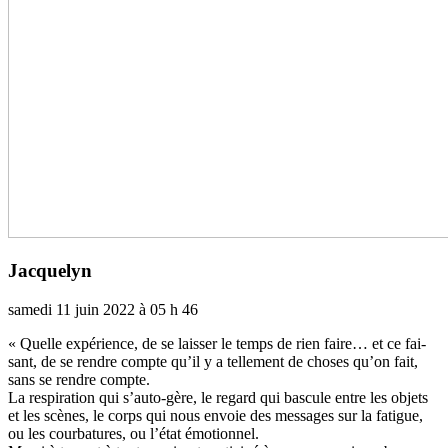
Jacquelyn
samedi 11 juin 2022 à 05 h 46
« Quelle expé­rience, de se lais­ser le temps de rien faire… et ce fai­
sant, de se rendre compte qu’il y a tel­le­ment de choses qu’on fait,
sans se rendre compte.
La res­pi­ra­tion qui s’auto-gère, le regard qui bas­cule entre les objets
et les scènes, le corps qui nous envoie des mes­sa­ges sur la fati­gue,
ou les cour­ba­tu­res, ou l’état émotionnel.