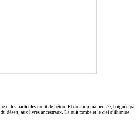
 et les par­ti­cu­les un lit de béton. Et du coup ma pensée, bai­gnée par
u désert, aux livres ances­traux. La nuit tombe et le ciel s’illu­mine