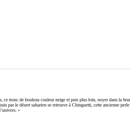
 ce tronc de bou­leau cou­leur neige et puis plus loin, noyer dans la brume
is par le désert saha­rien se retrouve à Chinguetti, cette ancienne perle d
’uni­vers. »