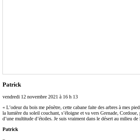
Patrick
vendredi 12 novembre 2021 à 16 h 13
« L’odeur du bois me pénè­tre, cette cabane faite des arbres à mes pieds,
la lumière du soleil cou­chant, s’éloigne et va vers Grenade, Cordoue, pu
d’une mul­ti­tude d’étoiles. Je suis vrai­ment dans le désert au milieu de l
Patrick