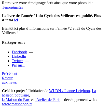
Retrouvez votre témoi­gnage écrit ainsi que votre photo ici :
Témoignages
Le livre de l’année #1 du Cycle des Veilleurs est publié. Plus
d’infos
ici
.
Bientôt ici plus d’infor­ma­tions sur l’année #2 et #3 du Cycle des
Veilleurs !
Partager sur :
Facebook
—
LinkedIn
—
Twitter
—
Par mail
Précédent
Retour
aux news
Crédit :
projet à l'initiative de
WLDN / Joanne Leighton
,
La
Maison populaire
,
la Maison du Parc
et
l'Atelier de Paris
– développement web :
www.maisonpop.fr