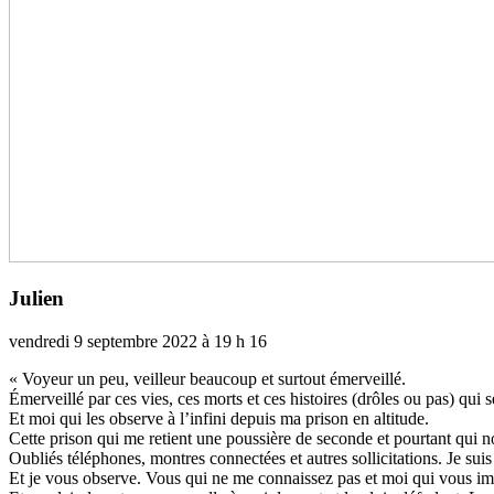
Julien
vendredi 9 septembre 2022 à 19 h 16
« Voyeur un peu, veilleur beau­coup et sur­tout émerveillé.
Émerveillé par ces vies, ces morts et ces his­toi­res (drôles ou pas) qui s
Et moi qui les observe à l’infini depuis ma prison en alti­tude.
Cette prison qui me retient une pous­sière de seconde et pour­tant qui nous
Oubliés télé­pho­nes, mon­tres connec­tées et autres sol­li­ci­ta­tions. Je suis
Et je vous observe. Vous qui ne me connais­sez pas et moi qui vous ima