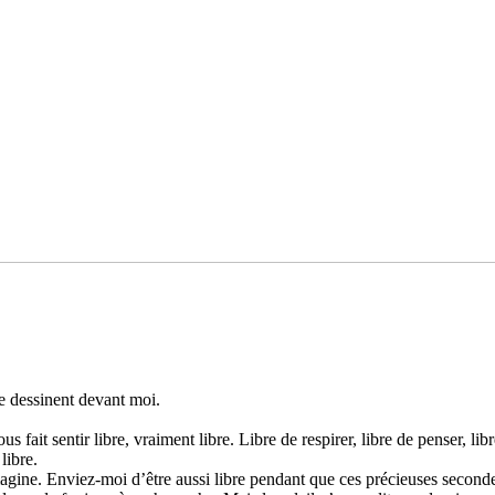
e des­si­nent devant moi.
 fait sentir libre, vrai­ment libre. Libre de res­pi­rer, libre de penser, li
 libre.
­gine. Enviez-moi d’être aussi libre pen­dant que ces pré­cieu­ses seco