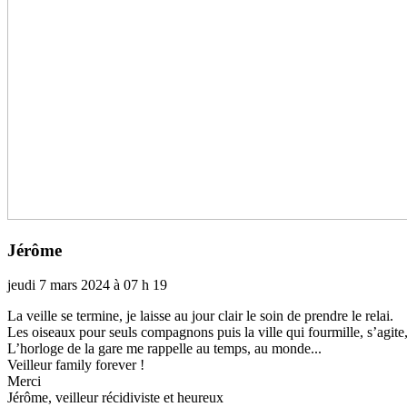
Jérôme
jeudi 7 mars 2024 à 07 h 19
La veille se ter­mine, je laisse au jour clair le soin de pren­dre le relai.
Les oiseaux pour seuls com­pa­gnons puis la ville qui four­mille, s’agite,
L’hor­loge de la gare me rap­pelle au temps, au monde...
Veilleur family fore­ver !
Merci
Jérôme, veilleur réci­di­viste et heu­reux