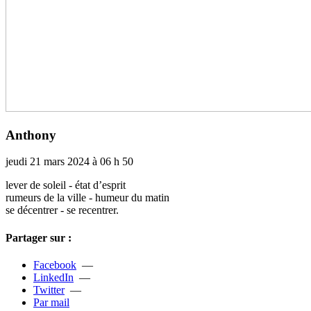
Anthony
jeudi 21 mars 2024 à 06 h 50
lever de soleil - état d’esprit
rumeurs de la ville - humeur du matin
se décen­trer - se recen­trer.
Partager sur :
Facebook
—
LinkedIn
—
Twitter
—
Par mail