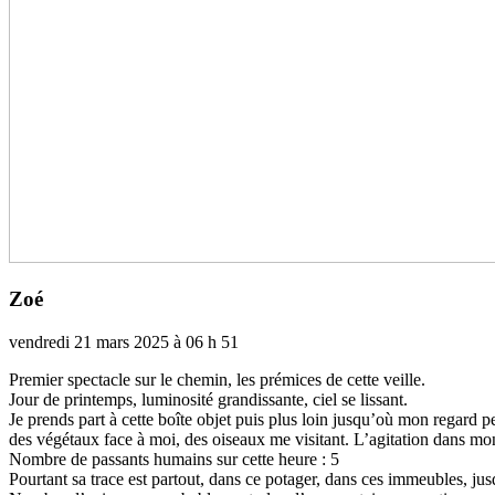
Zoé
vendredi 21 mars 2025 à 06 h 51
Premier spec­­ta­­cle sur le chemin, les pré­­mi­­ces de cette veille.
Jour de prin­­temps, lumi­­no­­sité gran­­dis­­sante, ciel se lis­­sant.
Je prends part à cette boîte objet puis plus loin jusqu’où mon regard peut se 
des végé­­taux face à moi, des oiseaux me visi­­tant. L’agi­­ta­­tion dans mon
Nombre de pas­­sants humains sur cette heure : 5
Pourtant sa trace est par­­tout, dans ce pota­­ger, dans ces immeu­­bles, ju