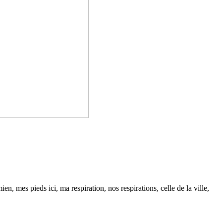
 pieds ici, ma res­­pi­­ra­­tion, nos res­­pi­­ra­­tions, celle de la ville,