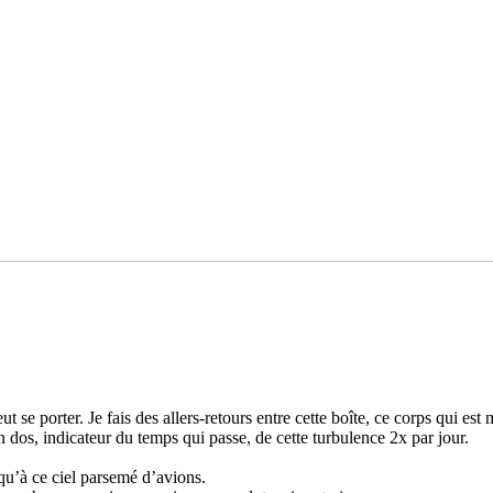
porter. Je fais des allers-retours entre cette boîte, ce corps qui est mien, mes
 dos, indi­­ca­­teur du temps qui passe, de cette tur­­bu­­lence 2x par jour.
squ’à ce ciel par­­semé d’avions.