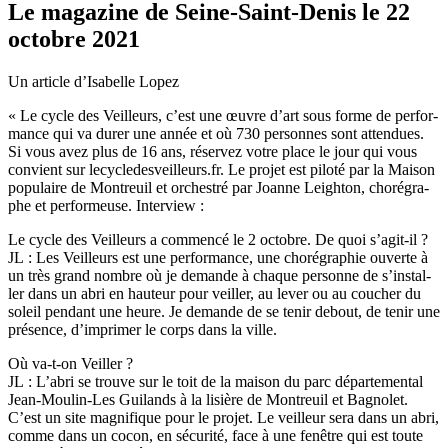
Le magazine de Seine-Saint-Denis le 22
octobre 2021
Un article d’Isabelle Lopez
« Le cycle des Veilleurs, c’est une œuvre d’art sous forme de per­for­
mance qui va durer une année et où 730 per­son­nes sont atten­dues.
Si vous avez plus de 16 ans, réser­vez votre place le jour qui vous
convient sur lecy­cle­des­veilleurs.fr. Le projet est piloté par la Maison
popu­laire de Montreuil et orches­tré par Joanne Leighton, cho­ré­gra­
phe et per­for­meuse. Interview :
Le cycle des Veilleurs a com­mencé le 2 octo­bre. De quoi s’agit-il ?
JL : Les Veilleurs est une per­for­mance, une cho­ré­gra­phie ouverte à
un très grand nombre où je demande à chaque per­sonne de s’ins­tal­
ler dans un abri en hau­teur pour veiller, au lever ou au cou­cher du
soleil pen­dant une heure. Je demande de se tenir debout, de tenir une
pré­sence, d’impri­mer le corps dans la ville.
Où va-t-on Veiller ?
JL : L’abri se trouve sur le toit de la maison du parc dépar­te­men­tal
Jean-Moulin-Les Guilands à la lisière de Montreuil et Bagnolet.
C’est un site magni­fi­que pour le projet. Le veilleur sera dans un abri,
comme dans un cocon, en sécu­rité, face à une fenê­tre qui est toute