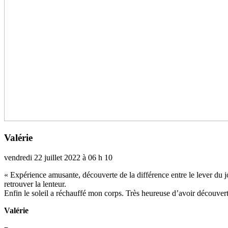
Valérie
vendredi 22 juillet 2022 à 06 h 10
« Expérience amu­sante, décou­verte de la dif­fé­rence entre le lever du jo
retrou­ver la len­teur.
Enfin le soleil a réchauffé mon corps. Très heu­reuse d’avoir décou­ver
Valérie