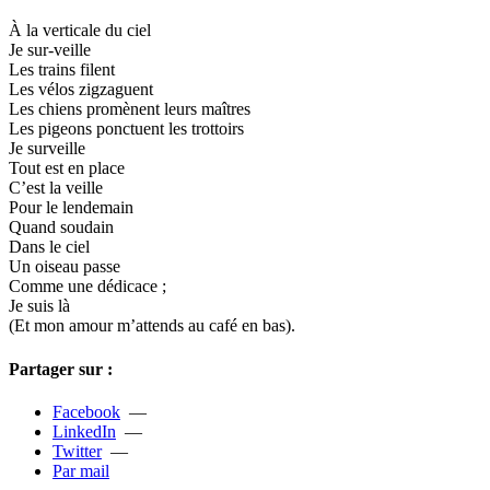
À la ver­ti­cale du ciel
Je sur-veille
Les trains filent
Les vélos zig­za­guent
Les chiens pro­mè­nent leurs maî­tres
Les pigeons ponc­tuent les trot­toirs
Je sur­veille
Tout est en place
C’est la veille
Pour le len­de­main
Quand sou­dain
Dans le ciel
Un oiseau passe
Comme une dédi­cace ;
Je suis là
(Et mon amour m’attends au café en bas).
Partager sur :
Facebook
—
LinkedIn
—
Twitter
—
Par mail