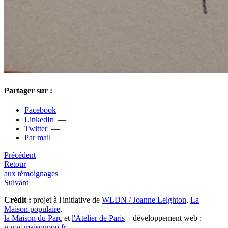
Partager sur :
Facebook
—
LinkedIn
—
Twitter
—
Par mail
Précédent
Retour
aux témoignages
Suivant
Crédit :
projet à l'initiative de
WLDN / Joanne Leighton
,
La
Maison populaire
,
la Maison du Parc
et
l'Atelier de Paris
– développement web :
www.maisonpop.fr