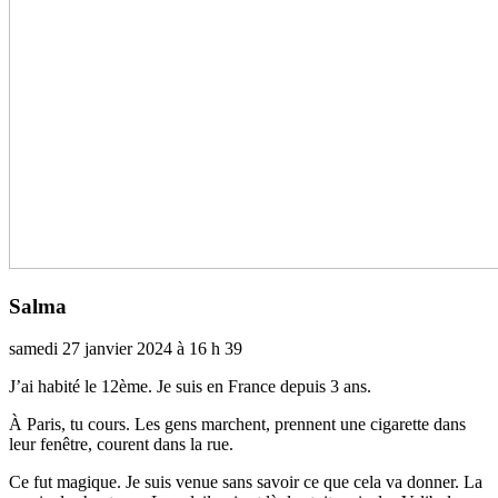
Salma
samedi 27 janvier 2024 à 16 h 39
J’ai habité le 12ème. Je suis en France depuis 3 ans.
À Paris, tu cours. Les gens mar­chent, pren­nent une ciga­rette dans
leur fenê­tre, cou­rent dans la rue.
Ce fut magi­que. Je suis venue sans savoir ce que cela va donner. La