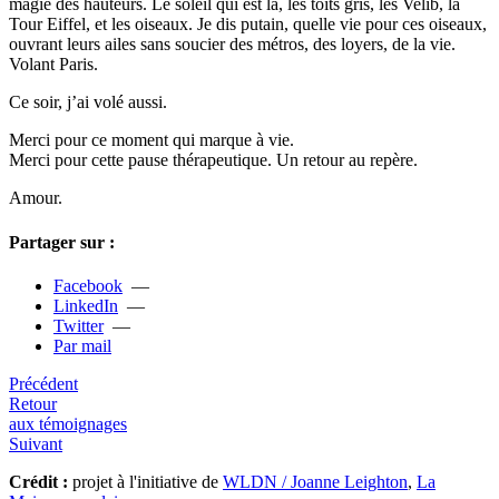
magie des hau­teurs. Le soleil qui est là, les toits gris, les Velib, la
Tour Eiffel, et les oiseaux. Je dis putain, quelle vie pour ces oiseaux,
ouvrant leurs ailes sans sou­cier des métros, des loyers, de la vie.
Volant Paris.
Ce soir, j’ai volé aussi.
Merci pour ce moment qui marque à vie.
Merci pour cette pause thé­ra­peu­ti­que. Un retour au repère.
Amour.
Partager sur :
Facebook
—
LinkedIn
—
Twitter
—
Par mail
Précédent
Retour
aux témoignages
Suivant
Crédit :
projet à l'initiative de
WLDN / Joanne Leighton
,
La