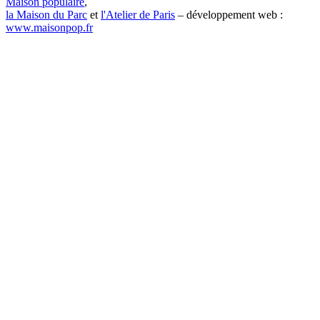
Maison populaire
,
la Maison du Parc
et
l'Atelier de Paris
– développement web :
www.maisonpop.fr