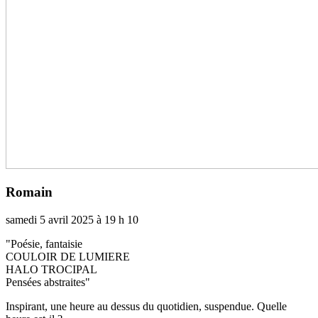
Romain
samedi 5 avril 2025 à 19 h 10
"Poésie, fan­­tai­­sie
COULOIR DE LUMIERE
HALO TROCIPAL
Pensées abs­­trai­­tes"
Inspirant, une heure au dessus du quo­­ti­­dien, sus­­pen­­due. Quelle