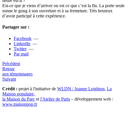
heure est-il ?
Est-ce que je viens d’arri­­ver ou est ce que c’est la fin. La porte seule
sonne le gong à son ouver­­ture et à sa fer­­me­­ture. Très heu­­reux
d’avoir par­­ti­­cipé à cette expé­­rience.
Partager sur :
Facebook
—
LinkedIn
—
Twitter
—
Par mail
Précédent
Retour
aux témoignages
Suivant
Crédit :
projet à l'initiative de
WLDN / Joanne Leighton
,
La
Maison populaire
,
la Maison du Parc
et
l'Atelier de Paris
– développement web :
www.maisonpop.fr