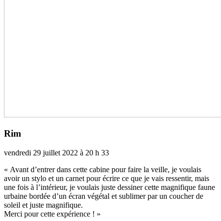
Rim
vendredi 29 juillet 2022 à 20 h 33
« Avant d’entrer dans cette cabine pour faire la veille, je vou­lais
avoir un stylo et un carnet pour écrire ce que je vais res­sen­tir, mais
une fois à l’inté­rieur, je vou­lais juste des­si­ner cette magni­fi­que faune
urbaine bordée d’un écran végé­tal et subli­mer par un cou­cher de
soleil et juste magni­fi­que.
Merci pour cette expé­rience ! »