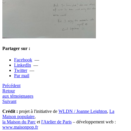
Partager sur :
Facebook
—
LinkedIn
—
Twitter
—
Par mail
Précédent
Retour
aux témoignages
Suivant
Crédit :
projet à l'initiative de
WLDN / Joanne Leighton
,
La
Maison populaire
,
la Maison du Parc
et
l'Atelier de Paris
– développement web :
www.maisonpop.fr