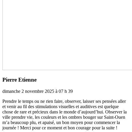
Pierre Etienne
dimanche 2 novembre 2025 à 07 h 39
Prendre le temps ou ne rien faire, obser­ver, lais­ser ses pen­sées aller
et venir au fil des sti­mu­la­tions visuel­les et audi­ti­ves est quel­que
chose de rare et pré­cieux dans le monde d’aujourd’hui. Observer la
ville pren­dre vie, les cou­leurs et les ombres bouger sur Saint-Ouen
m’a beau­coup plu, et apaisé, un bon moyen pour com­men­cer la
jour­née ! Merci pour ce moment et bon cou­rage pour la suite !