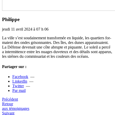
Philippe
jeudi 11 avril 2024 à 07 h 06
La ville s’est sou­dai­ne­ment trans­for­mée en liquide, les quar­tiers for­
maient des ondes gri­son­nan­tes. Des îles, des dunes appa­rais­saient.
La Défense deve­nait une côte abrupte et piquante. Le soleil a percé
a inter­mit­tence entre les nuages duve­teux et des détails sont appa­rus,
les sirè­nes du com­mis­sa­riat et les cou­leurs des océans.
Partager sur :
Facebook
—
LinkedIn
—
Twitter
—
Par mail
Précédent
Retour
aux témoignages
Suivant