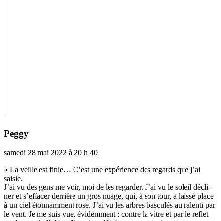
Peggy
samedi 28 mai 2022 à 20 h 40
« La veille est finie… C’est une expé­rience des regards que j’ai
saisie.
J’ai vu des gens me voir, moi de les regar­der. J’ai vu le soleil décli­
ner et s’effa­cer der­rière un gros nuage, qui, à son tour, a laissé place
à un ciel étonnamment rose. J’ai vu les arbres bas­cu­lés au ralenti par
le vent. Je me suis vue, évidemment : contre la vitre et par le reflet