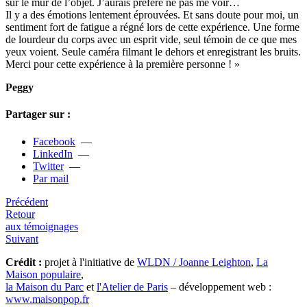
sur le mur de l’objet. J’aurais pré­féré ne pas me voir…
Il y a des émotions len­te­ment éprouvées. Et sans doute pour moi, un
sen­ti­ment fort de fati­gue a régné lors de cette expé­rience. Une forme
de lour­deur du corps avec un esprit vide, seul témoin de ce que mes
yeux voient. Seule caméra fil­mant le dehors et enre­gis­trant les bruits.
Merci pour cette expé­rience à la pre­mière per­sonne ! »
Peggy
Partager sur :
Facebook
—
LinkedIn
—
Twitter
—
Par mail
Précédent
Retour
aux témoignages
Suivant
Crédit :
projet à l'initiative de
WLDN / Joanne Leighton
,
La
Maison populaire
,
la Maison du Parc
et
l'Atelier de Paris
– développement web :
www.maisonpop.fr