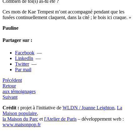
Combien de toi(s) as-tu été ?
Ces mots de Kae Tempest m’ont accom­pa­gné pen­dant que les
fusées conti­nuel­le­ment cla­quent, dans la cité ; le bois ici craque. »
Pauline
Partager sur :
Facebook
—
LinkedIn
—
Twitter
—
Par mail
Précédent
Retour
aux témoignages
Suivant
Crédit :
projet à l'initiative de
WLDN / Joanne Leighton
,
La
Maison populaire
,
la Maison du Parc
et
l'Atelier de Paris
– développement web :
www.maisonpop.fr