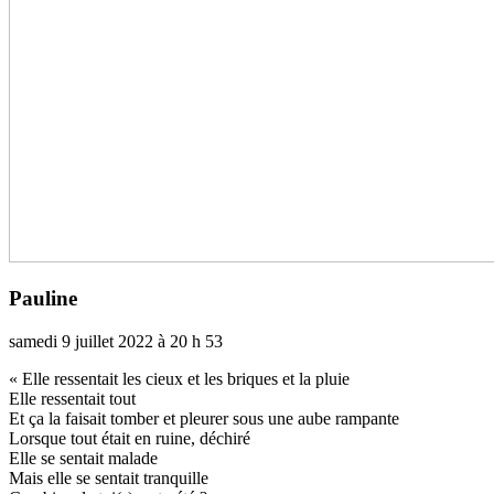
Pauline
samedi 9 juillet 2022 à 20 h 53
« Elle res­sen­tait les cieux et les bri­ques et la pluie
Elle res­sen­tait tout
Et ça la fai­sait tomber et pleu­rer sous une aube ram­pante
Lorsque tout était en ruine, déchiré
Elle se sen­tait malade
Mais elle se sen­tait tran­quille