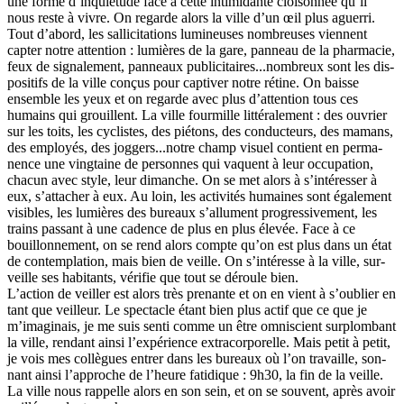
une forme d’inquié­tude face à cette inti­mi­dante cloi­son­née qu’il
nous reste à vivre. On regarde alors la ville d’un œil plus aguerri.
Tout d’abord, les sal­li­ci­ta­tions lumi­neu­ses nom­breu­ses vien­nent
capter notre atten­tion : lumiè­res de la gare, pan­neau de la phar­ma­cie,
feux de signa­le­ment, pan­neaux publi­ci­tai­res...nom­breux sont les dis­
po­si­tifs de la ville conçus pour cap­ti­ver notre rétine. On baisse
ensem­ble les yeux et on regarde avec plus d’atten­tion tous ces
humains qui grouillent. La ville four­mille lit­té­ra­le­ment : des ouvrier
sur les toits, les cyclis­tes, des pié­tons, des conduc­teurs, des mamans,
des employés, des jog­gers...notre champ visuel contient en per­ma­
nence une ving­taine de per­son­nes qui vaquent à leur occu­pa­tion,
chacun avec style, leur diman­che. On se met alors à s’inté­res­ser à
eux, s’atta­cher à eux. Au loin, les acti­vi­tés humai­nes sont également
visi­bles, les lumiè­res des bureaux s’allu­ment pro­gres­si­ve­ment, les
trains pas­sant à une cadence de plus en plus élevée. Face à ce
bouillon­ne­ment, on se rend alors compte qu’on est plus dans un état
de contem­pla­tion, mais bien de veille. On s’inté­resse à la ville, sur­
veille ses habi­tants, véri­fie que tout se déroule bien.
L’action de veiller est alors très pre­nante et on en vient à s’oublier en
tant que veilleur. Le spec­ta­cle étant bien plus actif que ce que je
m’ima­gi­nais, je me suis senti comme un être omni­scient sur­plom­bant
la ville, ren­dant ainsi l’expé­rience extracor­po­relle. Mais petit à petit,
je vois mes col­lè­gues entrer dans les bureaux où l’on tra­vaille, son­
nant ainsi l’appro­che de l’heure fati­di­que : 9h30, la fin de la veille.
La ville nous rap­pelle alors en son sein, et on se sou­vent, après avoir