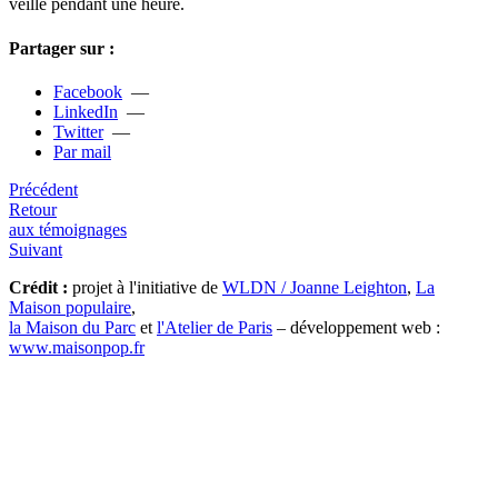
veillé pen­dant une heure.
Partager sur :
Facebook
—
LinkedIn
—
Twitter
—
Par mail
Précédent
Retour
aux témoignages
Suivant
Crédit :
projet à l'initiative de
WLDN / Joanne Leighton
,
La
Maison populaire
,
la Maison du Parc
et
l'Atelier de Paris
– développement web :
www.maisonpop.fr