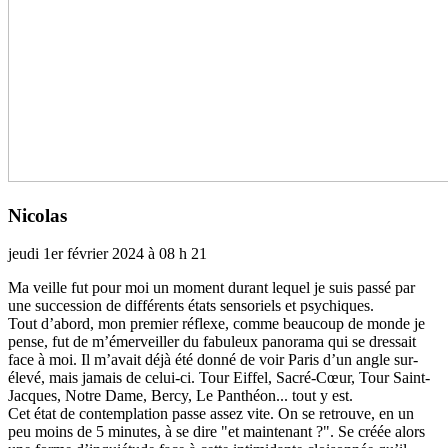
Nicolas
jeudi 1er février 2024 à 08 h 21
Ma veille fut pour moi un moment durant lequel je suis passé par
une suc­ces­sion de dif­fé­rents états sen­so­riels et psy­chi­ques.
Tout d’abord, mon pre­mier réflexe, comme beau­coup de monde je
pense, fut de m’émerveiller du fabu­leux pano­rama qui se dres­sait
face à moi. Il m’avait déjà été donné de voir Paris d’un angle sur-
élevé, mais jamais de celui-ci. Tour Eiffel, Sacré-Cœur, Tour Saint-
Jacques, Notre Dame, Bercy, Le Panthéon... tout y est.
Cet état de contem­pla­tion passe assez vite. On se retrouve, en un
peu moins de 5 minu­tes, à se dire "et main­te­nant ?". Se créée alors