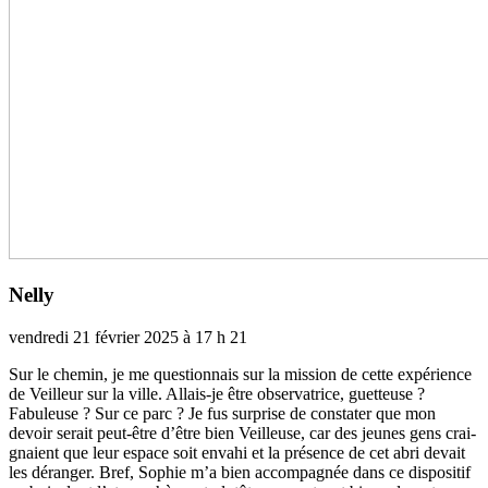
Nelly
vendredi 21 février 2025 à 17 h 21
Sur le chemin, je me ques­­tion­­nais sur la mis­­sion de cette expé­­rience
de Veilleur sur la ville. Allais-je être obser­­va­­trice, guet­­teuse ?
Fabuleuse ? Sur ce parc ? Je fus sur­­prise de cons­­ta­­ter que mon
devoir serait peut-être d’être bien Veilleuse, car des jeunes gens crai­­
gnaient que leur espace soit envahi et la pré­­sence de cet abri devait
les déran­­ger. Bref, Sophie m’a bien accom­­pa­­gnée dans ce dis­­po­­si­­tif