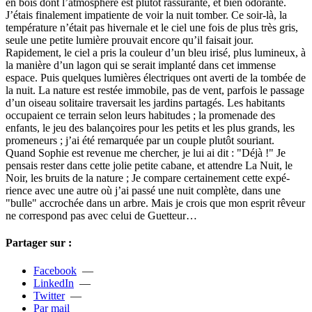
en bois dont l’atmo­­sphère est plutôt ras­­su­­rante, et bien odo­­rante.
J’étais fina­­le­­ment impa­­tiente de voir la nuit tomber. Ce soir-là, la
tem­­pé­­ra­­ture n’était pas hiver­­nale et le ciel une fois de plus très gris,
seule une petite lumière prou­vait encore qu’il fai­­sait jour.
Rapidement, le ciel a pris la cou­­leur d’un bleu irisé, plus lumi­­neux, à
la manière d’un lagon qui se serait implanté dans cet immense
espace. Puis quel­­ques lumiè­­res électriques ont averti de la tombée de
la nuit. La nature est restée immo­­bile, pas de vent, par­­fois le pas­­sage
d’un oiseau soli­­taire tra­­ver­­sait les jar­­dins par­­ta­­gés. Les habi­­tants
occu­­paient ce ter­­rain selon leurs habi­­tu­­des ; la pro­­me­­nade des
enfants, le jeu des balan­­çoi­­res pour les petits et les plus grands, les
pro­­me­­neurs ; j’ai été remar­­quée par un couple plutôt sou­riant.
Quand Sophie est reve­­nue me cher­­cher, je lui ai dit : "Déjà !" Je
pen­­sais rester dans cette jolie petite cabane, et atten­­dre La Nuit, le
Noir, les bruits de la nature ; Je com­­pare cer­­tai­­ne­­ment cette expé­­
rience avec une autre où j’ai passé une nuit com­­plète, dans une
"bulle" accro­­chée dans un arbre. Mais je crois que mon esprit rêveur
ne cor­­res­­pond pas avec celui de Guetteur…
Partager sur :
Facebook
—
LinkedIn
—
Twitter
—
Par mail