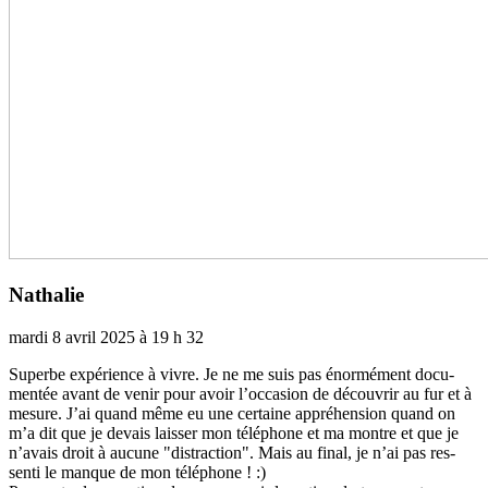
Nathalie
mardi 8 avril 2025 à 19 h 32
Superbe expé­­rience à vivre. Je ne me suis pas énormément docu­­
men­­tée avant de venir pour avoir l’occa­­sion de décou­­vrir au fur et à
mesure. J’ai quand même eu une cer­­taine appré­­hen­­sion quand on
m’a dit que je devais lais­­ser mon télé­­phone et ma montre et que je
n’avais droit à aucune "dis­­trac­­tion". Mais au final, je n’ai pas res­­
senti le manque de mon télé­­phone ! :)