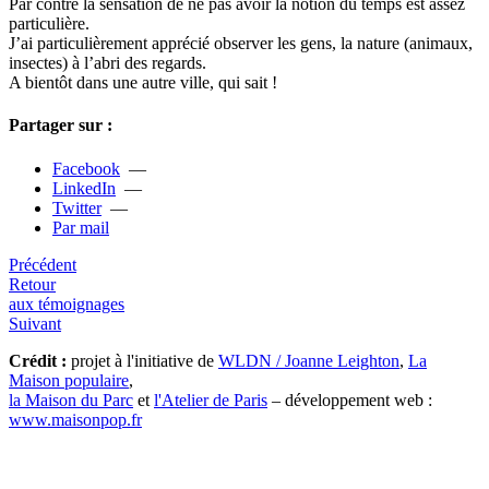
Par contre la sen­­sa­­tion de ne pas avoir la notion du temps est assez
par­­ti­­cu­­lière.
J’ai par­­ti­­cu­­liè­­re­­ment appré­­cié obser­­ver les gens, la nature (ani­­maux,
insec­tes) à l’abri des regards.
A bien­­tôt dans une autre ville, qui sait !
Partager sur :
Facebook
—
LinkedIn
—
Twitter
—
Par mail
Précédent
Retour
aux témoignages
Suivant
Crédit :
projet à l'initiative de
WLDN / Joanne Leighton
,
La
Maison populaire
,
la Maison du Parc
et
l'Atelier de Paris
– développement web :
www.maisonpop.fr