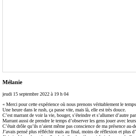
Mélanie
jeudi 15 septembre 2022 à 19 h 04
« Merci pour cette expé­rience où nous pre­nons véri­ta­ble­ment le temps
Une heure dans le rush, ça passe vite, mais là, elle est très douce.
C’est mar­rant de voir la vie, bouger, s’éteindre et s’allu­mer d’autre pa
Marrant aussi de pren­dre le temps d’obser­ver les gens jouer avec leurs c
C’était drôle qu’ils n’aient même pas cons­cience de ma pré­sence au-des
J’avais pensé plus réflé­chir mais au final, moins de réflexion et plus d’