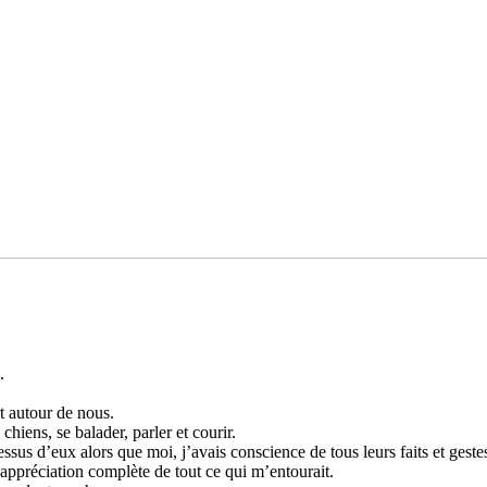
.
rt autour de nous.
hiens, se bala­der, parler et courir.
sus d’eux alors que moi, j’avais cons­cience de tous leurs faits et gestes
appré­cia­tion com­plète de tout ce qui m’entou­rait.