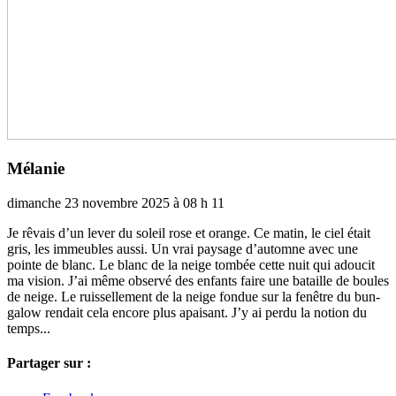
Mélanie
dimanche 23 novembre 2025 à 08 h 11
Je rêvais d’un lever du soleil rose et orange. Ce matin, le ciel était
gris, les immeu­­bles aussi. Un vrai pay­­sage d’automne avec une
pointe de blanc. Le blanc de la neige tombée cette nuit qui adou­cit
ma vision. J’ai même observé des enfants faire une bataille de boules
de neige. Le ruis­­sel­­le­­ment de la neige fondue sur la fenê­­tre du bun­­
ga­­low ren­­dait cela encore plus apai­­sant. J’y ai perdu la notion du
temps...
Partager sur :