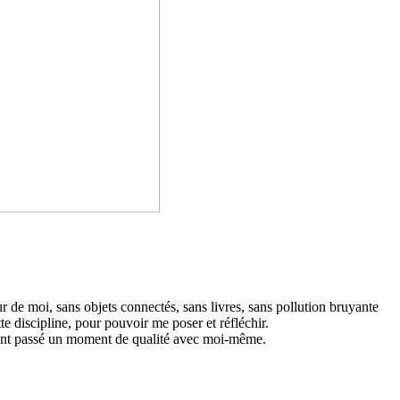
 de moi, sans objets connec­­tés, sans livres, sans pol­­lu­­tion bruyante
dis­­ci­­pline, pour pou­­voir me poser et réflé­­chir.
ayant passé un moment de qua­­lité avec moi-même.