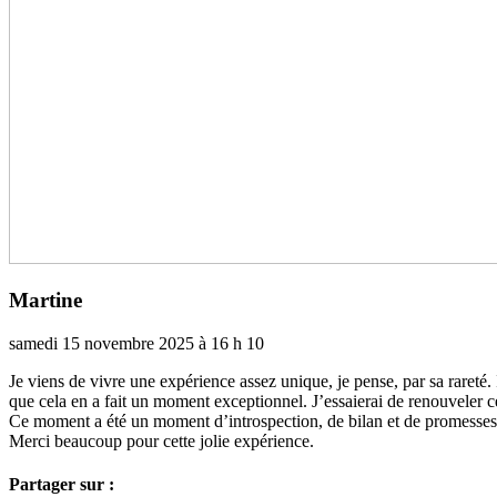
Martine
samedi 15 novembre 2025 à 16 h 10
Je viens de vivre une expé­­rience assez unique, je pense, par sa rareté. Il
que cela en a fait un moment excep­­tion­­nel. J’essaie­­rai de renou­­ve­­ler c
Ce moment a été un moment d’intros­­pec­­tion, de bilan et de pro­­mes­­
Merci beau­­coup pour cette jolie expé­­rience.
Partager sur :