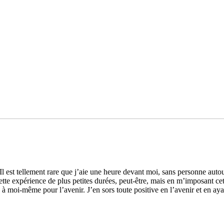
 est tel­­le­­ment rare que j’aie une heure devant moi, sans per­­sonne autour
ette expé­­rience de plus peti­­tes durées, peut-être, mais en m’impo­­sant cette 
ses à moi-même pour l’avenir. J’en sors toute posi­tive en l’avenir et en 