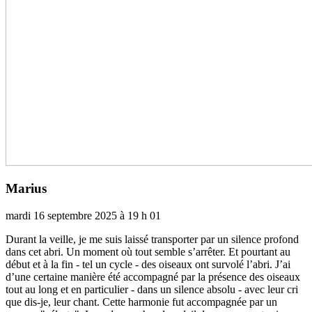
Marius
mardi 16 septembre 2025 à 19 h 01
Durant la veille, je me suis laissé trans­­por­­ter par un silence pro­­fond
dans cet abri. Un moment où tout semble s’arrê­­ter. Et pour­­tant au
début et à la fin - tel un cycle - des oiseaux ont sur­­volé l’abri. J’ai
d’une cer­­taine manière été accom­­pa­­gné par la pré­­sence des oiseaux
tout au long et en par­­ti­­cu­­lier - dans un silence absolu - avec leur cri
que dis-je, leur chant. Cette har­­mo­­nie fut accom­­pa­­gnée par un