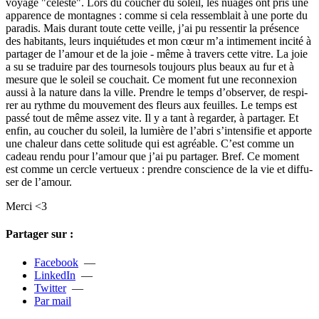
voyage "céleste". Lors du cou­­cher du soleil, les nuages ont pris une
appa­­rence de mon­­ta­­gnes : comme si cela res­­sem­­blait à une porte du
para­­dis. Mais durant toute cette veille, j’ai pu res­­sen­­tir la pré­­sence
des habi­­tants, leurs inquié­­tu­­des et mon cœur m’a inti­­me­­ment incité à
par­­ta­­ger de l’amour et de la joie - même à tra­­vers cette vitre. La joie
a su se tra­­duire par des tour­­ne­­sols tou­­jours plus beaux au fur et à
mesure que le soleil se cou­­chait. Ce moment fut une reconnexion
aussi à la nature dans la ville. Prendre le temps d’obser­­ver, de res­­pi­­
rer au rythme du mou­­ve­­ment des fleurs aux feuilles. Le temps est
passé tout de même assez vite. Il y a tant à regar­­der, à par­­ta­­ger. Et
enfin, au cou­­cher du soleil, la lumière de l’abri s’inten­­si­­fie et apporte
une cha­­leur dans cette soli­­tude qui est agréa­­ble. C’est comme un
cadeau rendu pour l’amour que j’ai pu par­­ta­­ger. Bref. Ce moment
est comme un cercle ver­­tueux : pren­­dre cons­­cience de la vie et dif­­fu­­
ser de l’amour.
Merci <3
Partager sur :
Facebook
—
LinkedIn
—
Twitter
—
Par mail