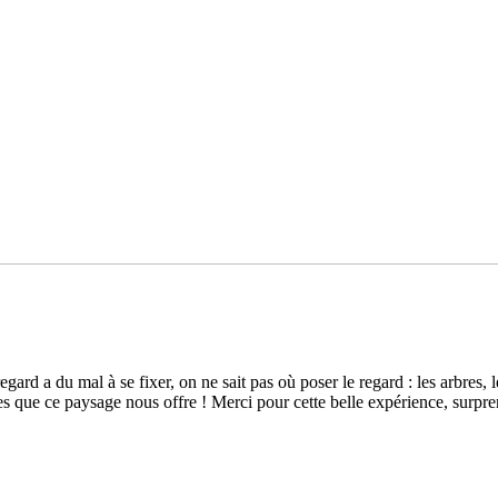
rd a du mal à se fixer, on ne sait pas où poser le regard : les arbres, les
­tes que ce pay­sage nous offre ! Merci pour cette belle expé­rience, sur­pre­n