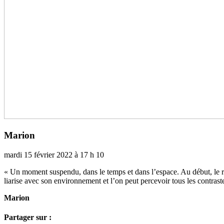
Marion
mardi 15 février 2022 à 17 h 10
« Un moment sus­pendu, dans le temps et dans l’espace. Au début, le rega
lia­rise avec son envi­ron­ne­ment et l’on peut per­ce­voir tous les contras
Marion
Partager sur :