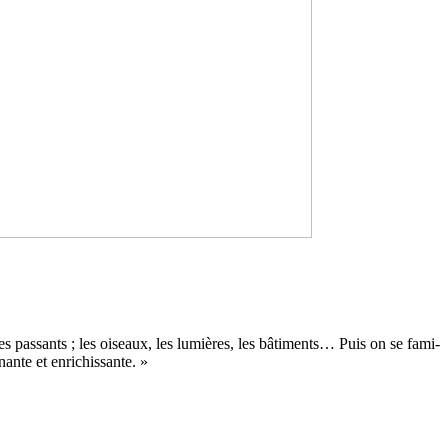
 pas­sants ; les oiseaux, les lumiè­res, les bâti­ments… Puis on se fami­
ante et enri­chis­sante. »