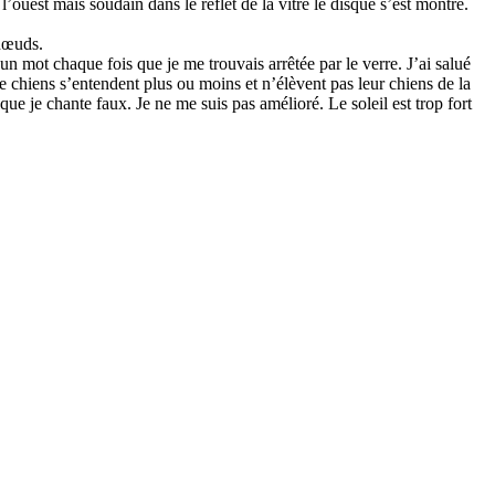
à l’ouest mais sou­dain dans le reflet de la vitre le disque s’est montré.
 nœuds.
n mot chaque fois que je me trou­vais arrê­tée par le verre. J’ai salué
s de chiens s’enten­dent plus ou moins et n’élèvent pas leur chiens de la
ue je chante faux. Je ne me suis pas amé­lioré. Le soleil est trop fort