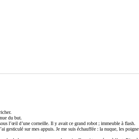
i­cher.
­nue du but.
ous l’œil d’une cor­neille. Il y avait ce grand robot ; immeu­ble à flash.
j’ai ges­ti­culé sur mes appuis. Je me suis échauffée : la nuque, les poi­gn