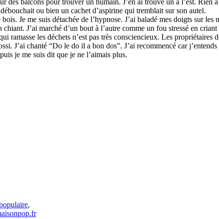
le tour des bal­cons pour trou­ver un humain. J’en ai trouvé un à l’est. Rien 
débou­chait ou bien un cachet d’aspi­rine qui trem­blait sur son autel.
e bois. Je me suis déta­chée de l’hyp­nose. J’ai baladé mes doigts sur les
 chiant. J’ai marché d’un bout à l’autre comme un fou stressé en criant u
 qui ramasse les déchets n’est pas très cons­cien­cieux. Les pro­prié­tai­re
si. J’ai chanté “Do le do il a bon dos”. J’ai recom­mencé car j’entends q
is je me suis dit que je ne l’aimais plus.
populaire
,
isonpop.fr