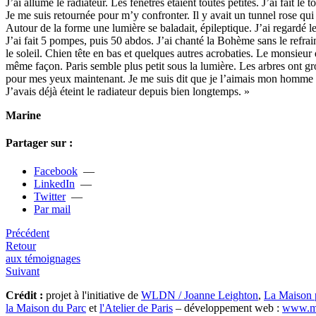
J’ai allumé le radia­teur. Les fenê­tres étaient toutes peti­tes. J’ai fait 
Je me suis retour­née pour m’y confron­ter. Il y avait un tunnel rose qui 
Autour de la forme une lumière se bala­dait, épileptique. J’ai regardé l
J’ai fait 5 pompes, puis 50 abdos. J’ai chanté la Bohème sans le refrain
le soleil. Chien tête en bas et quel­ques autres acro­ba­ties. Le mon­sieur
même façon. Paris semble plus petit sous la lumière. Les arbres ont gros
pour mes yeux main­te­nant. Je me suis dit que je l’aimais mon homme pu
J’avais déjà éteint le radia­teur depuis bien long­temps. »
Marine
Partager sur :
Facebook
—
LinkedIn
—
Twitter
—
Par mail
Précédent
Retour
aux témoignages
Suivant
Crédit :
projet à l'initiative de
WLDN / Joanne Leighton
,
La Maison 
la Maison du Parc
et
l'Atelier de Paris
– développement web :
www.ma