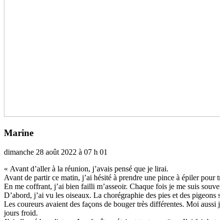
Marine
dimanche 28 août 2022 à 07 h 01
« Avant d’aller à la réu­nion, j’avais pensé que je lirai.
Avant de partir ce matin, j’ai hésité à pren­dre une pince à épiler pour tr
En me cof­frant, j’ai bien failli m’asseoir. Chaque fois je me suis sou­ve
D’abord, j’ai vu les oiseaux. La cho­ré­gra­phie des pies et des pigeons s
Les cou­reurs avaient des façons de bouger très dif­fé­ren­tes. Moi aussi 
jours froid.