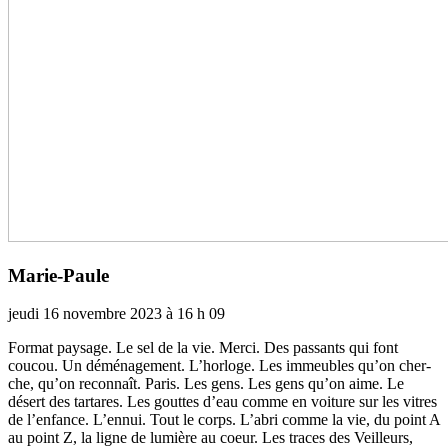
Marie-Paule
jeudi 16 novembre 2023 à 16 h 09
Format pay­sage. Le sel de la vie. Merci. Des pas­sants qui font
coucou. Un démé­na­ge­ment. L’hor­loge. Les immeu­bles qu’on cher­
che, qu’on reconnaît. Paris. Les gens. Les gens qu’on aime. Le
désert des tar­ta­res. Les gout­tes d’eau comme en voi­ture sur les vitres
de l’enfance. L’ennui. Tout le corps. L’abri comme la vie, du point A
au point Z, la ligne de lumière au coeur. Les traces des Veilleurs,