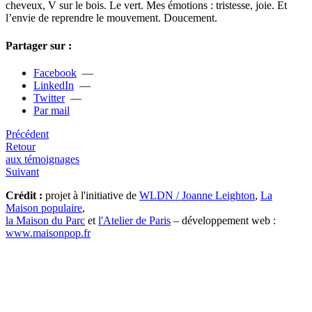
che­veux, V sur le bois. Le vert. Mes émotions : tris­tesse, joie. Et
l’envie de repren­dre le mou­ve­ment. Doucement.
Partager sur :
Facebook
—
LinkedIn
—
Twitter
—
Par mail
Précédent
Retour
aux témoignages
Suivant
Crédit :
projet à l'initiative de
WLDN / Joanne Leighton
,
La
Maison populaire
,
la Maison du Parc
et
l'Atelier de Paris
– développement web :
www.maisonpop.fr