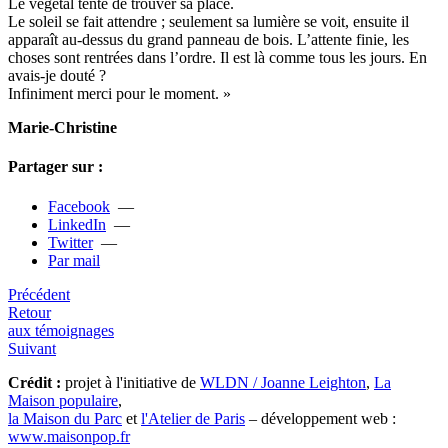
Le végé­tal tente de trou­ver sa place.
Le soleil se fait atten­dre ; seu­le­ment sa lumière se voit, ensuite il
appa­raît au-dessus du grand pan­neau de bois. L’attente finie, les
choses sont ren­trées dans l’ordre. Il est là comme tous les jours. En
avais-je douté ?
Infiniment merci pour le moment. »
Marie-Christine
Partager sur :
Facebook
—
LinkedIn
—
Twitter
—
Par mail
Précédent
Retour
aux témoignages
Suivant
Crédit :
projet à l'initiative de
WLDN / Joanne Leighton
,
La
Maison populaire
,
la Maison du Parc
et
l'Atelier de Paris
– développement web :
www.maisonpop.fr