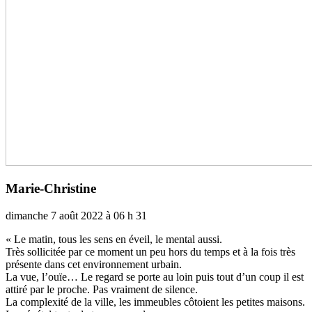
Marie-Christine
dimanche 7 août 2022 à 06 h 31
« Le matin, tous les sens en éveil, le mental aussi.
Très sol­li­ci­tée par ce moment un peu hors du temps et à la fois très
pré­sente dans cet envi­ron­ne­ment urbain.
La vue, l’ouïe… Le regard se porte au loin puis tout d’un coup il est
attiré par le proche. Pas vrai­ment de silence.
La com­plexité de la ville, les immeu­bles côtoient les peti­tes mai­sons.