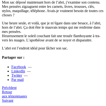
Mon sac déposé main­te­nant hors de l’abri, j’exa­mine son contenu.
Mes pen­sées zig­za­guent entre les car­nets, livres, trous­ses, clés,
stylos, maquillage, télé­phone. Avais-je vrai­ment besoin de toutes ces
choses ?
Une heure seule, et voilà, que je m’égare dans une besace, à l’abri,
hors de l’abri. Ça doit être le mau­vais temps qui me ren­ferme dans
mes pen­sées.
Heureusement le soleil cou­chant fait une trouée flam­boyante à tra­
vers les nuages. L’apo­théose avant de se noyer et dis­pa­rai­tre.
L’abri est l’endroit idéal pour lâcher son sac.
Partager sur :
Facebook
—
LinkedIn
—
Twitter
—
Par mail
Précédent
Retour
aux témoignages
Suivant