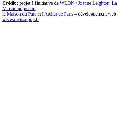
Crédit :
projet à l'initiative de
WLDN / Joanne Leighton
,
La
Maison populaire
,
la Maison du Parc
et
l'Atelier de Paris
– développement web :
www.maisonpop.fr