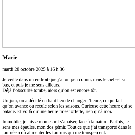
Marie
mardi 28 octobre 2025 à 16 h 36
Je veille dans un endroit que j’ai un peu connu, mais le ciel est si
bas, et puis je me sens ailleurs.
Déjà l’obs­cu­rité tombe, alors qu’on est encore tôt.
Un jour, on a décidé en haut lieu de chan­ger l’heure, ce qui fait
qu’on avance ou recule selon les sai­sons. Curieuse cette heure qui se
balade. Et voilà qu’une heure m’est offerte, rien qu’à moi.
Immobile, je laisse mon esprit s’apai­ser, face à la nature. Parfois, je
sens mes épaules, mon dos gémir. Tout ce que j’ai trans­porté dans la
jour­née a dû ali­men­ter les four­mis qui me trans­per­cent.