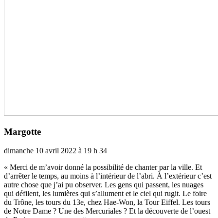
Margotte
dimanche 10 avril 2022 à 19 h 34
« Merci de m’avoir donné la pos­si­bi­lité de chan­ter par la ville. Et
d’arrê­ter le temps, au moins à l’inté­rieur de l’abri. À l’exté­rieur c’est
autre chose que j’ai pu obser­ver. Les gens qui pas­sent, les nuages
qui défi­lent, les lumiè­res qui s’allu­ment et le ciel qui rugit. Le foire
du Trône, les tours du 13e, chez Hae-Won, la Tour Eiffel. Les tours
de Notre Dame ? Une des Mercuriales ? Et la décou­verte de l’ouest