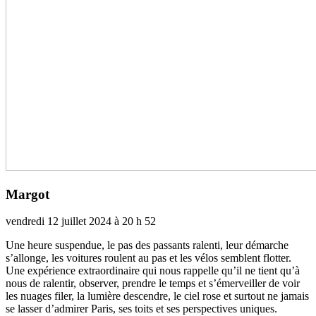
Margot
vendredi 12 juillet 2024 à 20 h 52
Une heure sus­pen­due, le pas des pas­sants ralenti, leur démar­che
s’allonge, les voi­tu­res rou­lent au pas et les vélos sem­blent flot­ter.
Une expé­rience extra­or­di­naire qui nous rap­pelle qu’il ne tient qu’à
nous de ralen­tir, obser­ver, pren­dre le temps et s’émerveiller de voir
les nuages filer, la lumière des­cen­dre, le ciel rose et sur­tout ne jamais
se lasser d’admi­rer Paris, ses toits et ses pers­pec­ti­ves uni­ques.