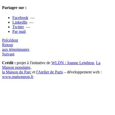
Partager sur :
Facebook
—
LinkedIn
—
Twitter
—
Par mail
Précédent
Retour
aux témoignages
Suivant
Crédit :
projet à l'initiative de
WLDN / Joanne Leighton
,
La
Maison populaire
,
la Maison du Parc
et
l'Atelier de Paris
– développement web :
www.maisonpop.fr