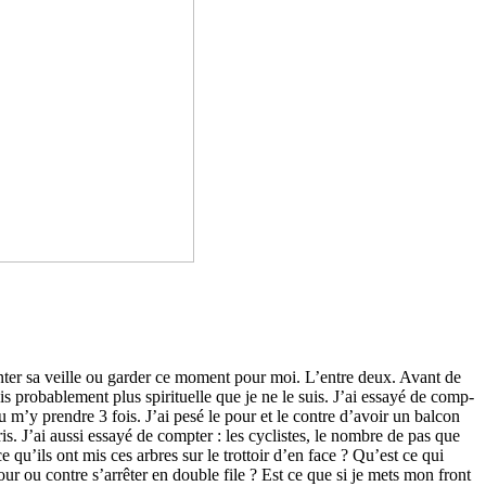
aconter sa veille ou garder ce moment pour moi. L’entre deux. Avant de
ro­ba­ble­ment plus spi­ri­tuelle que je ne le suis. J’ai essayé de comp­
du m’y pren­dre 3 fois. J’ai pesé le pour et le contre d’avoir un balcon
aris. J’ai aussi essayé de comp­ter : les cyclis­tes, le nombre de pas que
t-ce qu’ils ont mis ces arbres sur le trot­toir d’en face ? Qu’est ce qui
 ou contre s’arrê­ter en double file ? Est ce que si je mets mon front