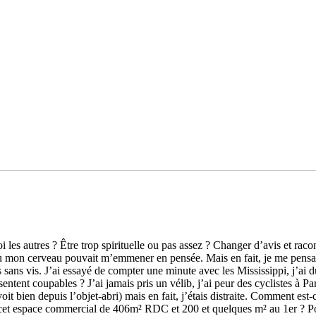
oi les autres ? Être trop spi­ri­tuelle ou pas assez ? Changer d’avis et r
 mon cer­veau pou­vait m’emme­ner en pensée. Mais en fait, je me pen­sais p
us sans vis. J’ai essayé de comp­ter une minute avec les Mississippi, j’ai 
en­tent cou­pa­bles ? J’ai jamais pris un vélib, j’ai peur des cyclis­tes à P
les voit bien depuis l’objet-abri) mais en fait, j’étais dis­traite. Comment es
cet espace com­mer­cial de 406m² RDC et 200 et quel­ques m² au 1er ? Pour