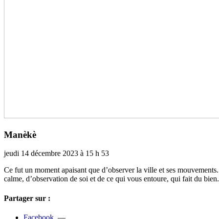
Manèkè
jeudi 14 décembre 2023 à 15 h 53
Ce fut un moment apai­sant que d’obser­ver la ville et ses mou­ve­ments. 
calme, d’obser­va­tion de soi et de ce qui vous entoure, qui fait du bien.
Partager sur :
Facebook
—