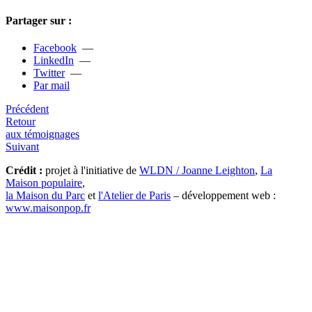
Partager sur :
Facebook
—
LinkedIn
—
Twitter
—
Par mail
Précédent
Retour
aux témoignages
Suivant
Crédit :
projet à l'initiative de
WLDN / Joanne Leighton
,
La
Maison populaire
,
la Maison du Parc
et
l'Atelier de Paris
– développement web :
www.maisonpop.fr