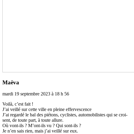
Maëva
mardi 19 septembre 2023 à 18 h 56
Voilà, c’est fait !
J’ai veillé sur cette ville en pleine effer­ves­cence
J’ai regardé le bal des pié­tons, cyclis­tes, auto­mo­bi­lis­tes qui se croi­
sent, de toute part, à toute allure.
Où vont-ils ? M’ont-ils vu ? Qui sont-ils ?
Je n’en sais rien, mais j’ai veillé sur eux.