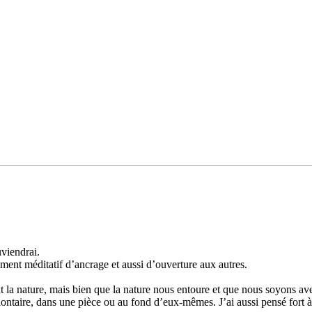
vien­­drai.
ent médi­­ta­­tif d’ancrage et aussi d’ouver­­ture aux autres.
rent la nature, mais bien que la nature nous entoure et que nous soyons avec 
­­taire, dans une pièce ou au fond d’eux-mêmes. J’ai aussi pensé fort à vou