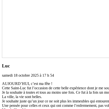
Luc
samedi 18 octobre 2025 à 17 h 54
AUJOURD’HUI, c’est ma fête !
Cette Saint-Luc fut l’occa­­sion de cette belle expé­­rience dont je me sou­­
Je la sou­­haite à toutes et tous au moins une fois. Ce fut à la fois un mom
La ville, la vie sont belles.
Je sou­­haite juste qu’un jour ce ne soit plus les immeu­­bles qui entou­­
Une pensée pour celles et ceux qui ont comme l’enfer­­me­­ment, pas volon