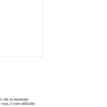
elle en har­­mo­­nie.
s, à votre dif­­fi­­culté.