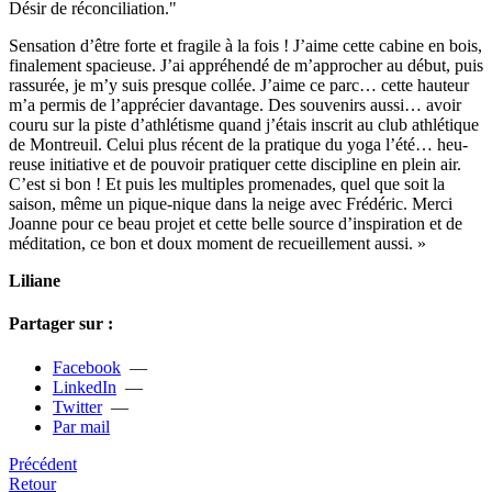
Désir de réconci­lia­tion."
Sensation d’être forte et fra­gile à la fois ! J’aime cette cabine en bois,
fina­le­ment spa­cieuse. J’ai appré­hendé de m’appro­cher au début, puis
ras­su­rée, je m’y suis pres­que collée. J’aime ce parc… cette hau­teur
m’a permis de l’appré­cier davan­tage. Des sou­ve­nirs aussi… avoir
couru sur la piste d’ath­lé­tisme quand j’étais ins­crit au club ath­lé­ti­que
de Montreuil. Celui plus récent de la pra­ti­que du yoga l’été… heu­
reuse ini­tia­tive et de pou­voir pra­ti­quer cette dis­ci­pline en plein air.
C’est si bon ! Et puis les mul­ti­ples pro­me­na­des, quel que soit la
saison, même un pique-nique dans la neige avec Frédéric. Merci
Joanne pour ce beau projet et cette belle source d’ins­pi­ra­tion et de
médi­ta­tion, ce bon et doux moment de recueille­ment aussi. »
Liliane
Partager sur :
Facebook
—
LinkedIn
—
Twitter
—
Par mail
Précédent
Retour