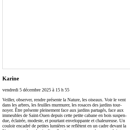
Karine
vendredi 5 décembre 2025 à 15 h 55
Veiller, obser­­ver, rendre pré­­sente la Nature, les oiseaux. Voir le vent
dans les arbres, les feuilles mur­­mu­­rer, les rosa­­ces des jar­­dins tour­­
noyer. Être pré­­sente plei­­ne­­ment face aux jar­­dins par­­ta­­gés, face aux
immeu­­bles de Saint-Ouen depuis cette petite cabane en bois sus­­pen­­
due, éclairée, modeste, et pour­­tant enve­­lop­­pante et cha­­leu­­reuse. Un
cou­­loir enca­­dré de peti­­tes lumiè­­res se reflè­­tent en un cadre devant la