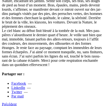
Nature, enca­­drant les jar­­dins. Sentir son corps, ses bras, ses doigts
de pied au bout d’un moment. Bras, épaules, mains, pieds deve­­nir
lourds, s’affir­­mer, se mani­­fes­­ter devant ce miroir ouvert sur des jar­­
dins par­­ta­­gés visi­­tés par des pies, des per­­ru­­ches vertes, des hommes
et des femmes cher­­chant la quié­­tude, le calme, la séré­­nité. Derrière
le bruit de la ville, les klaxons, les voi­­tu­­res. Devant la Nature, le
pépie­ment des oiseaux.
Le ciel blanc au début finit bleuté à la tombée de la nuit. Mes pau­­
piè­­res s’alour­dis­sent le der­­nier quart d’heure. Je veille tant bien que
mal, immo­­bile, fai­­sant par­­fois des allers-retours, tou­­jours à l’affût
des cou­­leurs, des mou­­ve­­ments, des sil­houet­tes et des formes
étranges. Je reste face au pay­­sage, comp­­tant les immeu­­bles de leurs
formes écharpées. J’ai aimé ce moment tran­­quille, nu, sans fini­­tu­­res,
sans écran. J’ai suivi par­­fois les lignes du sol, touché le bois ras­­su­­
rant de la cabane éclairée. Merci pour cette res­­pi­­ra­­tion enchan­­tée
dans un quo­­ti­­dien effer­ves­cent !
Partager sur :
Facebook
—
LinkedIn
—
Twitter
—
Par mail
Précédent