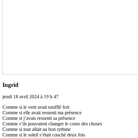
Ingrid
jeudi 18 avril 2024 à 19 h 47
Comme si le vent avait souf­flé fort
Comme si elle avait res­senti ma pré­sence
Comme si j’avais res­senti sa pré­sence
Comme s’ils pou­vaient chan­ger le cours des choses
Comme si tout allait au bon rythme
Comme si le soleil s’était couché deux fois