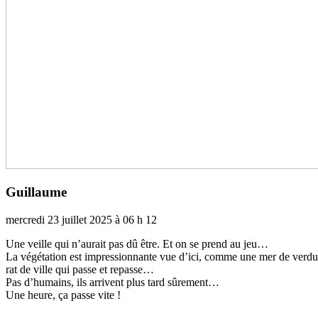
Guillaume
mercredi 23 juillet 2025 à 06 h 12
Une veille qui n’aurait pas dû être. Et on se prend au jeu…
La végé­ta­tion est impres­sion­nante vue d’ici, comme une mer de ver­du
rat de ville qui passe et repasse…
Pas d’humains, ils arri­vent plus tard sûre­ment…
Une heure, ça passe vite !