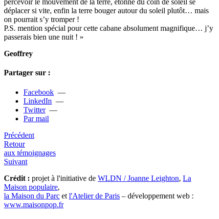
per­ce­voir le mou­ve­ment de la terre, étonné du coin de soleil se
dépla­cer si vite, enfin la terre bouger autour du soleil plutôt… mais
on pour­rait s’y trom­per !
P.S. men­tion spé­cial pour cette cabane abso­lu­ment magni­fi­que… j’y
pas­se­rais bien une nuit ! »
Geoffrey
Partager sur :
Facebook
—
LinkedIn
—
Twitter
—
Par mail
Précédent
Retour
aux témoignages
Suivant
Crédit :
projet à l'initiative de
WLDN / Joanne Leighton
,
La
Maison populaire
,
la Maison du Parc
et
l'Atelier de Paris
– développement web :
www.maisonpop.fr