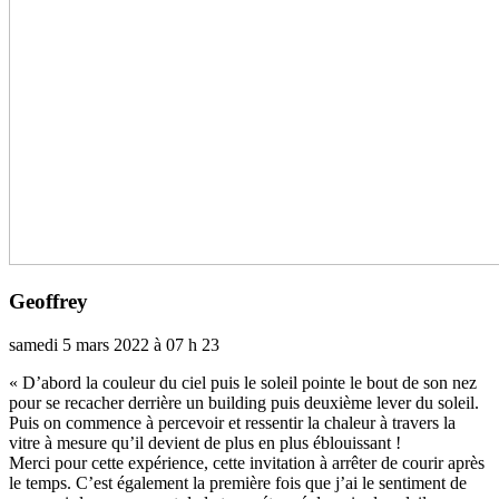
Geoffrey
samedi 5 mars 2022 à 07 h 23
« D’abord la cou­leur du ciel puis le soleil pointe le bout de son nez
pour se reca­cher der­rière un buil­ding puis deuxième lever du soleil.
Puis on com­mence à per­ce­voir et res­sen­tir la cha­leur à tra­vers la
vitre à mesure qu’il devient de plus en plus éblouissant !
Merci pour cette expé­rience, cette invi­ta­tion à arrê­ter de courir après
le temps. C’est également la pre­mière fois que j’ai le sen­ti­ment de