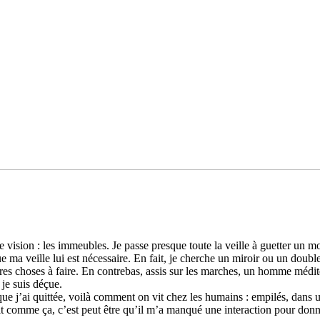
ision : les immeu­bles. Je passe pres­que toute la veille à guet­ter un mou
a veille lui est néces­saire. En fait, je cher­che un miroir ou un doubl
tres choses à faire. En contre­bas, assis sur les mar­ches, un homme médite
 je suis déçue.
ue j’ai quit­tée, voilà com­ment on vit chez les humains : empi­lés, dans un
 dit comme ça, c’est peut être qu’il m’a manqué une inte­rac­tion pour don