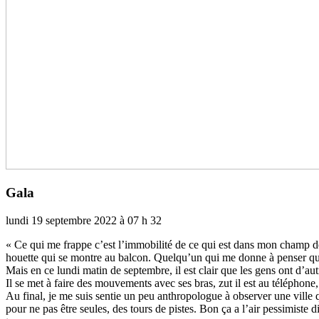
Gala
lundi 19 septembre 2022 à 07 h 32
« Ce qui me frappe c’est l’immo­bi­lité de ce qui est dans mon champ de v
houette qui se montre au balcon. Quelqu’un qui me donne à penser que m
Mais en ce lundi matin de sep­tem­bre, il est clair que les gens ont d’au
Il se met à faire des mou­ve­ments avec ses bras, zut il est au télé­phone,
Au final, je me suis sentie un peu anthro­po­lo­gue à obser­ver une ville q
pour ne pas être seules, des tours de pistes. Bon ça a l’air pes­si­miste