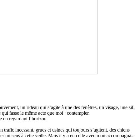
­ve­ment, un rideau qui s’agite à une des fenê­tres, un visage, une sil­
e qui fasse le même acte que moi : contem­pler.
 en regar­dant l’hori­zon.
 trafic inces­sant, grues et usines qui tou­jours s’agi­tent, des chiens
ner un sens à cette veille. Mais il y a eu celle avec mon accom­pa­gna­