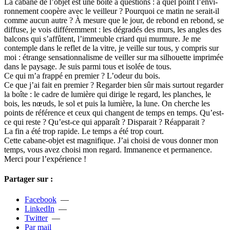
La cabane de l’objet est une boîte à ques­tions : à quel point l’envi­­
ron­­ne­­ment coo­­père avec le veilleur ? Pourquoi ce matin ne serait-il
comme aucun autre ? À mesure que le jour, de rebond en rebond, se
dif­fuse, je vois dif­­fé­­rem­­ment : les dégra­­dés des murs, les angles des
bal­­cons qui s’affû­­tent, l’immeu­­ble criard qui mur­­mure. Je me
contem­­ple dans le reflet de la vitre, je veille sur tous, y com­­pris sur
moi : étrange sen­­sa­­tion­­na­­lisme de veiller sur ma sil­­houette impri­­mée
dans le pay­­sage. Je suis parmi tous et isolée de tous.
Ce qui m’a frappé en pre­­mier ? L’odeur du bois.
Ce que j’ai fait en pre­­mier ? Regarder bien sûr mais sur­­tout regar­­der
la boîte : le cadre de lumière qui dirige le regard, les plan­­ches, le
bois, les nœuds, le sol et puis la lumière, la lune. On cher­­che les
points de réfé­­rence et ceux qui chan­­gent de temps en temps. Qu’est-
ce qui reste ? Qu’est-ce qui appa­­raît ? Disparait ? Réapparait ?
La fin a été trop rapide. Le temps a été trop court.
Cette cabane-objet est magni­­fi­­que. J’ai choisi de vous donner mon
temps, vous avez choisi mon regard. Immanence et per­­ma­­nence.
Merci pour l’expé­­rience !
Partager sur :
Facebook
—
LinkedIn
—
Twitter
—
Par mail