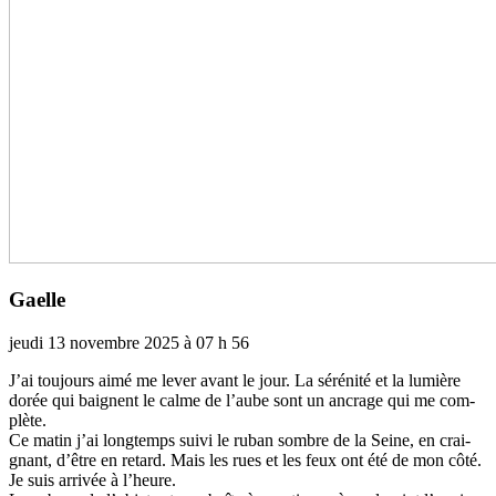
Gaelle
jeudi 13 novembre 2025 à 07 h 56
J’ai tou­­jours aimé me lever avant le jour. La séré­­nité et la lumière
dorée qui bai­gnent le calme de l’aube sont un ancrage qui me com­­
plète.
Ce matin j’ai long­­temps suivi le ruban sombre de la Seine, en crai­­
gnant, d’être en retard. Mais les rues et les feux ont été de mon côté.
Je suis arri­­vée à l’heure.