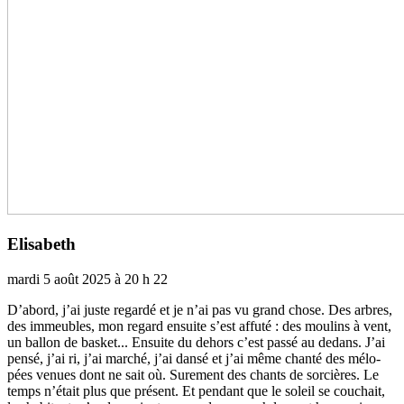
Elisabeth
mardi 5 août 2025 à 20 h 22
D’abord, j’ai juste regardé et je n’ai pas vu grand chose. Des arbres,
des immeu­bles, mon regard ensuite s’est affuté : des mou­lins à vent,
un ballon de basket... Ensuite du dehors c’est passé au dedans. J’ai
pensé, j’ai ri, j’ai marché, j’ai dansé et j’ai même chanté des mélo­
pées venues dont ne sait où. Surement des chants de sor­ciè­res. Le
temps n’était plus que pré­sent. Et pen­dant que le soleil se cou­chait,