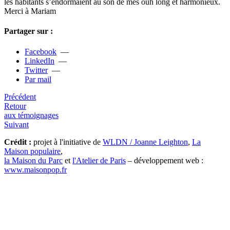
les habi­tants s’endor­maient au son de mes ouh long et har­mo­nieux.
Merci à Mariam
Partager sur :
Facebook
—
LinkedIn
—
Twitter
—
Par mail
Précédent
Retour
aux témoignages
Suivant
Crédit :
projet à l'initiative de
WLDN / Joanne Leighton
,
La
Maison populaire
,
la Maison du Parc
et
l'Atelier de Paris
– développement web :
www.maisonpop.fr