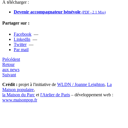
À télécharger :
Devenir accompagnateur bénévole
(
PDF
-
2.1 Mio
)
Partager sur :
Facebook
—
LinkedIn
—
Twitter
—
Par mail
Précédent
Retour
aux news
Suivant
Crédit :
projet à l'initiative de
WLDN / Joanne Leighton
,
La
Maison populaire
,
la Maison du Parc
et
l'Atelier de Paris
– développement web :
www.maisonpop.fr