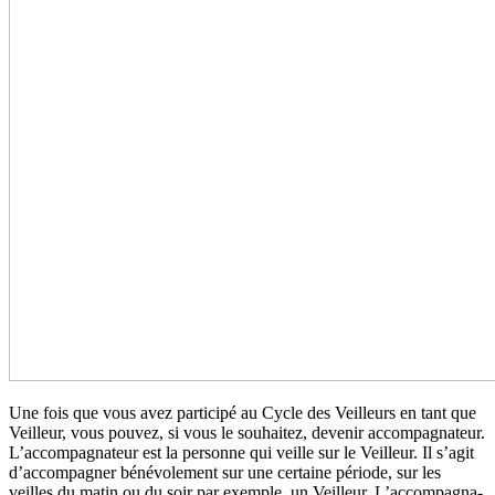
Une fois que vous avez par­­ti­­cipé au Cycle des Veilleurs en tant que
Veilleur, vous pouvez, si vous le sou­­hai­­tez, deve­­nir accom­­pa­­gna­­teur.
L’accom­­pa­­gna­­teur est la per­­sonne qui veille sur le Veilleur. Il s’agit
d’accom­­pa­­gner béné­­vo­­le­­ment sur une cer­­taine période, sur les
veilles du matin ou du soir par exem­­ple, un Veilleur. L’accom­­pa­­gna­­