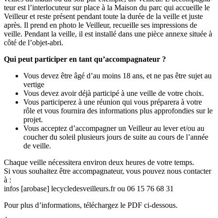
teur est l’inter­­lo­­cu­­teur sur place à la Maison du parc qui accueille le
Veilleur et reste pré­­sent pen­­dant toute la durée de la veille et juste
après. Il prend en photo le Veilleur, recueille ses impres­­sions de
veille. Pendant la veille, il est ins­­tallé dans une pièce annexe située à
côté de l’objet-abri.
Qui peut par­­ti­­ci­­per en tant qu’accom­­pa­­gna­­teur ?
Vous devez être âgé d’au moins 18 ans, et ne pas être sujet au
vertige
Vous devez avoir déjà participé à une veille de votre choix.
Vous participerez à une réunion qui vous préparera à votre
rôle et vous fournira des informations plus approfondies sur le
projet.
Vous acceptez d’accompagner un Veilleur au lever et/ou au
coucher du soleil plusieurs jours de suite au cours de l’année
de veille.
Chaque veille néces­si­tera envi­ron deux heures de votre temps.
Si vous sou­hai­tez être accom­pa­gna­teur, vous pouvez nous contac­ter
à :
infos [aro­base] lecy­cle­des­veilleurs.fr ou 06 15 76 68 31
Pour plus d’infor­ma­tions, télé­char­gez le PDF ci-des­sous.