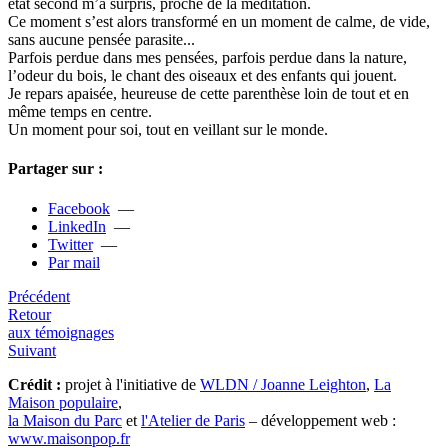
état second m’a sur­pris, proche de la médi­ta­tion.
Ce moment s’est alors trans­formé en un moment de calme, de vide,
sans aucune pensée para­site...
Parfois perdue dans mes pen­sées, par­fois perdue dans la nature,
l’odeur du bois, le chant des oiseaux et des enfants qui jouent.
Je repars apai­sée, heu­reuse de cette paren­thèse loin de tout et en
même temps en centre.
Un moment pour soi, tout en veillant sur le monde.
Partager sur :
Facebook
—
LinkedIn
—
Twitter
—
Par mail
Précédent
Retour
aux témoignages
Suivant
Crédit :
projet à l'initiative de
WLDN / Joanne Leighton
,
La
Maison populaire
,
la Maison du Parc
et
l'Atelier de Paris
– développement web :
www.maisonpop.fr