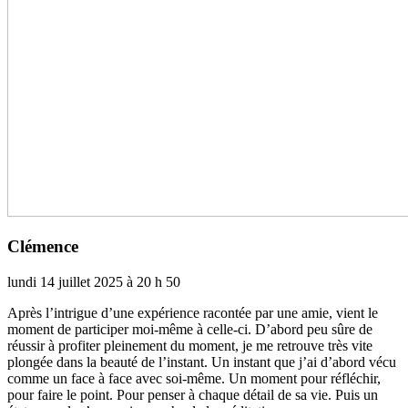
Clémence
lundi 14 juillet 2025 à 20 h 50
Après l’intri­gue d’une expé­rience racontée par une amie, vient le
moment de par­ti­ci­per moi-même à celle-ci. D’abord peu sûre de
réus­sir à pro­fi­ter plei­ne­ment du moment, je me retrouve très vite
plon­gée dans la beauté de l’ins­tant. Un ins­tant que j’ai d’abord vécu
comme un face à face avec soi-même. Un moment pour réflé­chir,
pour faire le point. Pour penser à chaque détail de sa vie. Puis un