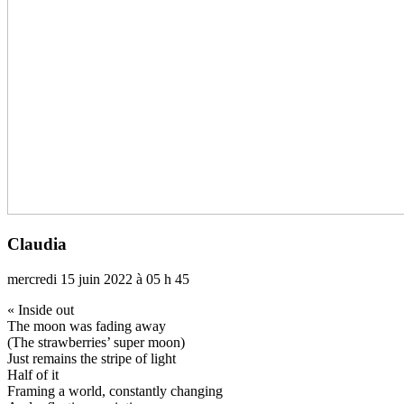
Claudia
mercredi 15 juin 2022 à 05 h 45
« Inside out
The moon was fading away
(The straw­ber­ries’ super moon)
Just remains the stripe of light
Half of it
Framing a world, cons­tantly chan­ging