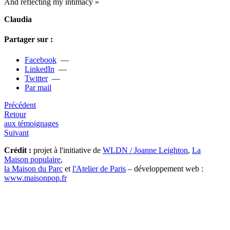
And reflec­ting my inti­macy »
Claudia
Partager sur :
Facebook
—
LinkedIn
—
Twitter
—
Par mail
Précédent
Retour
aux témoignages
Suivant
Crédit :
projet à l'initiative de
WLDN / Joanne Leighton
,
La
Maison populaire
,
la Maison du Parc
et
l'Atelier de Paris
– développement web :
www.maisonpop.fr