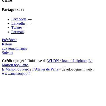
Claire
Partager sur :
Facebook
—
LinkedIn
—
Twitter
—
Par mail
Précédent
Retour
aux témoignages
Suivant
Crédit :
projet à l'initiative de
WLDN / Joanne Leighton
,
La
Maison populaire
,
la Maison du Parc
et
l'Atelier de Paris
– développement web :
www.maisonpop.fr