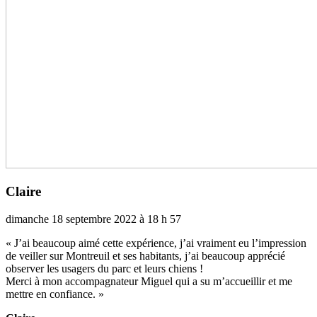
Claire
dimanche 18 septembre 2022 à 18 h 57
« J’ai beau­coup aimé cette expé­rience, j’ai vrai­ment eu l’impres­sion
de veiller sur Montreuil et ses habi­tants, j’ai beau­coup appré­cié
obser­ver les usa­gers du parc et leurs chiens !
Merci à mon accom­pa­gna­teur Miguel qui a su m’accueillir et me
mettre en confiance. »